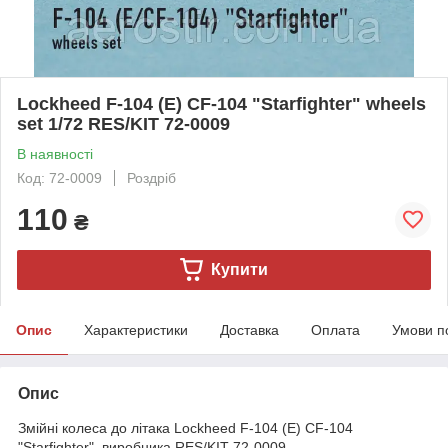
Lockheed F-104 (E) CF-104 "Starfighter" wheels
set 1/72 RES/KIT 72-0009
В наявності
Код: 72-0009
Роздріб
110
₴
Купити
Опис
Характеристики
Доставка
Оплата
Умови п
Опис
Змійні колеса до літака Lockheed F-104 (E) CF-104
"Starfighter" виробника RES/KIT 72-0009