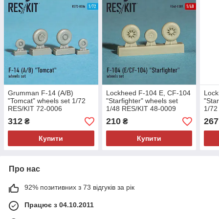
Grumman F-14 (A/B)
Lockheed F-104 E, CF-104
Lock
"Tomcat" wheels set 1/72
"Starfighter" wheels set
"Star
RES/KIT 72-0006
1/48 RES/KIT 48-0009
1/72
312
210
267
₴
₴
Купити
Купити
Про нас
92% позитивних з 73 відгуків за рік
Працює з 04.10.2011