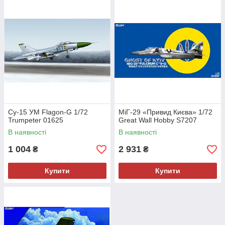
Су-15 УМ Flagon-G 1/72
МіГ-29 «Привид Києва» 1/72
Trumpeter 01625
Great Wall Hobby S7207
В наявності
В наявності
1 004
2 931
₴
₴
Купити
Купити