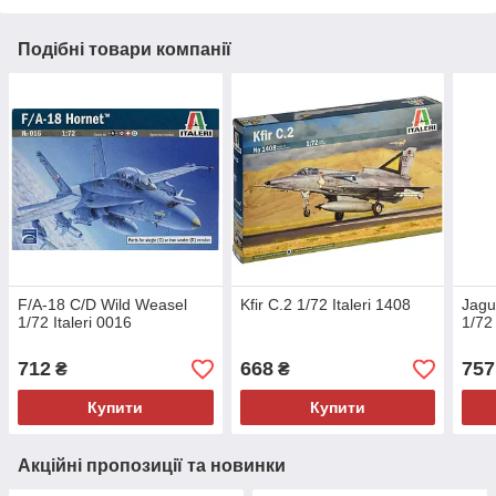
Подібні товари компанії
F/A-18 C/D Wild Weasel
Kfir C.2 1/72 Italeri 1408
Jagu
1/72 Italeri 0016
1/72 
712
668
757
₴
₴
Купити
Купити
Акційні пропозиції та новинки