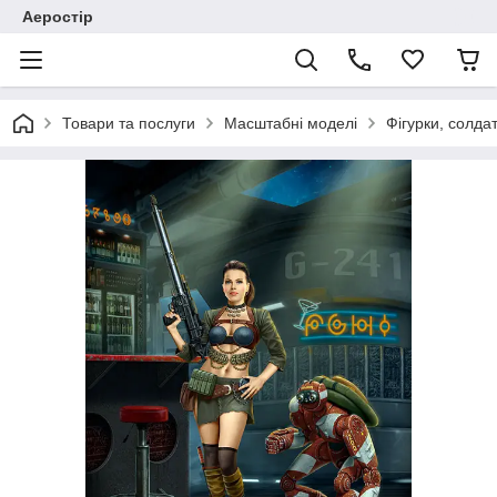
Аеростір
Товари та послуги
Масштабні моделі
Фігурки, солда