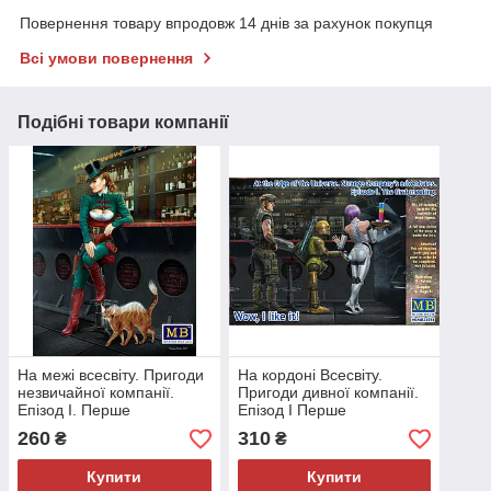
Повернення товару впродовж 14 днів за рахунок покупця
Всі умови повернення
Подібні товари компанії
На межі всесвіту. Пригоди
На кордоні Всесвіту.
незвичайної компанії.
Пригоди дивної компанії.
Епізод I. Перше
Епізод I Перше
знайомство. 'Навіть не
знайомство. Вух, мені
260
310
₴
₴
come...'
подобається!
Купити
Купити