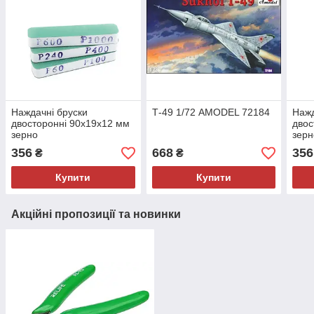
Наждачні бруски
Т-49 1/72 AMODEL 72184
Нажд
двосторонні 90х19х12 мм
двос
зерно
зерн
600/1000,240/400,60/100.
600/
356
668
356
₴
₴
Vallejo Т04002
Vall
Купити
Купити
Акційні пропозиції та новинки