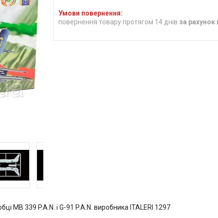
повернення товару протягом 14 днів
за рахунок
ці MB 339 P.A.N. і G-91 P.A.N. виробника ITALERI 1297