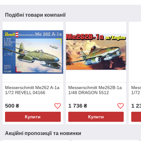
Подібні товари компанії
Messerschmitt Me262 A-1a
Messerschmitt Me262B-1a
Mess
1/72 REVELL 04166
1/48 DRAGON 5512
1/72
500
1 736
1 2
₴
₴
Купити
Купити
Акційні пропозиції та новинки