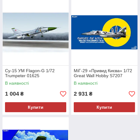
Су-15 УМ Flagon-G 1/72
МіГ-29 «Привид Києва» 1/72
Trumpeter 01625
Great Wall Hobby S7207
В наявності
В наявності
1 004
2 931
₴
₴
Купити
Купити