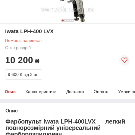
Iwata LPH-400 LVX
Немає в наявності
Опт і роздріб
10 200
₴
9 600 ₴
від 3 шт.
Опис
Характеристики
Доставка
Оплата
Умови п
Опис
Фарбопульт Iwata LPH-400LVX — легкий
повнорозмірний універсальний
фарборозпилювач