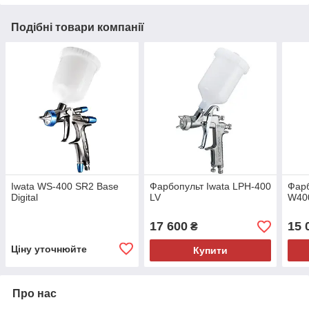
Подібні товари компанії
Iwata WS-400 SR2 Base
Фарбопульт Iwata LPH-400
Фарб
Digital
LV
W400
17 600
15 
₴
Ціну уточнюйте
Купити
Про нас