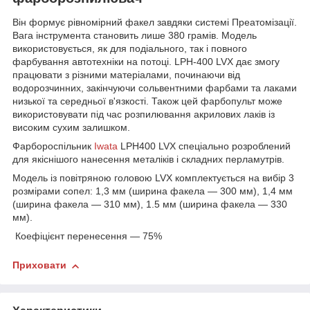
Він формує рівномірний факел завдяки системі Преатомізації.
Вага інструмента становить лише 380 грамів. Модель
використовується, як для подіального, так і повного
фарбування автотехніки на потоці. LPH-400 LVX дає змогу
працювати з різними матеріалами, починаючи від
водорозчинних, закінчуючи сольвентними фарбами та лаками
низької та середньої в'язкості. Також цей фарбопульт може
використовувати під час розпилювання акрилових лаків із
високим сухим залишком.
Фарбороспільник
Iwata
LPH400 LVX спеціально розроблений
для якіснішого нанесення металіків і складних перламутрів.
Модель із повітряною головою LVX комплектується на вибір 3
розмірами сопел: 1,3 мм (ширина факела — 300 мм), 1,4 мм
(ширина факела — 310 мм), 1.5 мм (ширина факела — 330
мм).
Коефіцієнт перенесення — 75%
Приховати