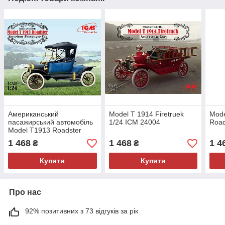
Американський
Model T 1914 Firetruek
Mode
пасажирський автомобіль
1/24 ICM 24004
Road
Model T1913 Roadster
1/24 ICM 24001
1 468
1 468
1 4
₴
₴
Купити
Купити
Про нас
92% позитивних з 73 відгуків за рік