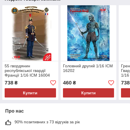
55 гвордянин
Головний другий 1/16 ICM
Грен
республікської гвардії
16202
Гвар
Франції 1/16 ICM 16004
1/16
738
460
738
₴
₴
Купити
Купити
Про нас
90% позитивних з 73 відгуків за рік