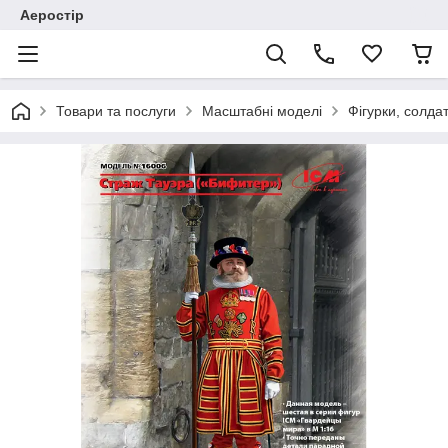
Аеростір
Товари та послуги
Масштабні моделі
Фігурки, солда