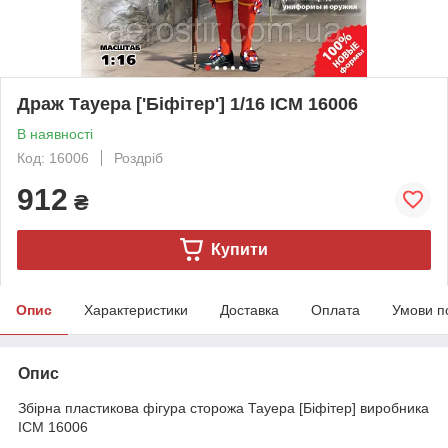
Драж Тауера ['Біфітер'] 1/16 ICM 16006
В наявності
Код: 16006
Роздріб
912
₴
Купити
Опис
Характеристики
Доставка
Оплата
Умови п
Опис
Збірна пластикова фігура сторожа Тауера [Біфітер] виробника
ICM 16006