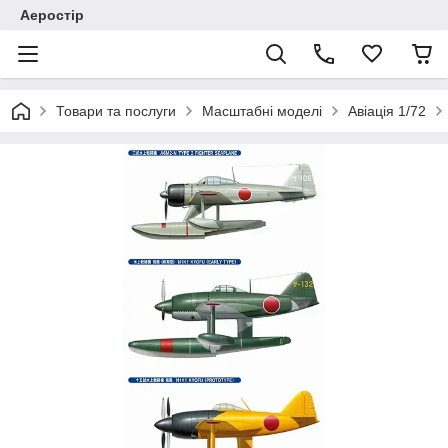
Аеростір
Товари та послуги
Масштабні моделі
Авіація 1/72