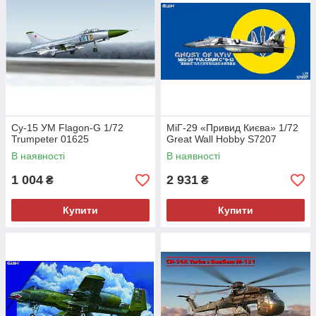
Су-15 УМ Flagon-G 1/72
МіГ-29 «Привид Києва» 1/72
Trumpeter 01625
Great Wall Hobby S7207
В наявності
В наявності
1 004
2 931
₴
₴
Купити
Купити