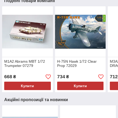
Подібні товари компанії
M1A2 Abrams MBT 1/72
H-75N Hawk 1/72 Clear
M3A2
Trumpeter 07279
Prop 72029
DRA
668
734
712
₴
₴
Купити
Купити
Акційні пропозиції та новинки