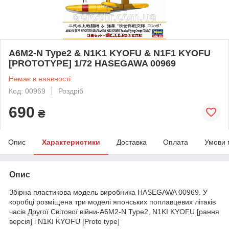
A6M2-N Type2 & N1K1 KYOFU & N1F1 KYOFU
[PROTOTYPE] 1/72 HASEGAWA 00969
Немає в наявності
Код: 00969
Роздріб
690
₴
Опис
Характеристики
Доставка
Оплата
Умови 
Опис
Збірна пластикова модель виробника HASEGAWA 00969. У
коробці розміщена три моделі японських поплавцевих літаків
часів Другої Світової війни-A6M2-N Type2, N1KI KYOFU [рання
версія] і N1KI KYOFU [Proto type]