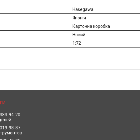
Hasegawa
Японія
Картонна коробка
Новий
1:72
 383-94-20
делей
 019-98-87
струментов