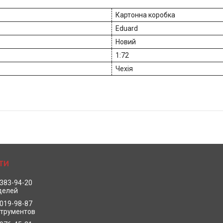
Картонна коробка
Eduard
Новий
1:72
Чехія
 383-94-20
делей
 019-98-87
струментов