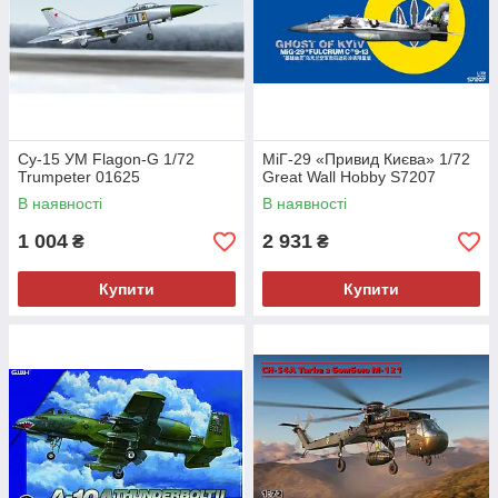
Су-15 УМ Flagon-G 1/72
МіГ-29 «Привид Києва» 1/72
Trumpeter 01625
Great Wall Hobby S7207
В наявності
В наявності
1 004
2 931
₴
₴
Купити
Купити