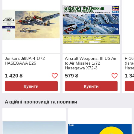
Junkers Ji88A-4 1/72
Aircraft Weapons: III US Air
F-16
HASEGAWA E25
to Air Missiles 1/72
(Isra
Hasegawa X72-3
Has
1 420
579
1 3
₴
₴
Купити
Купити
Акційні пропозиції та новинки