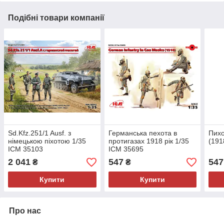
Подібні товари компанії
Sd.Kfz.251/1 Ausf. з
Германська пехота в
Пихо
німецькою піхотою 1/35
протигазах 1918 рік 1/35
(191
ICM 35103
ICM 35695
2 041
547
547
₴
₴
Купити
Купити
Про нас