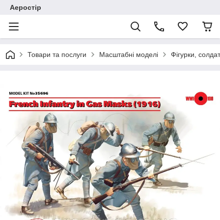
Аеростір
Товари та послуги
Масштабні моделі
Фігурки, солда