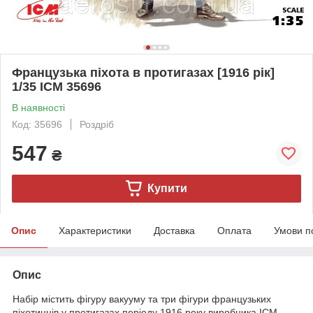
Французька піхота в протигазах [1916 рік]
1/35 ICM 35696
В наявності
Код: 35696
Роздріб
547
₴
Купити
Опис
Характеристики
Доставка
Оплата
Умови п
Опис
Набір містить фігуру вакууму та три фігури французьких
піхотинців у протигазах періоду 1916 року виробника ICM