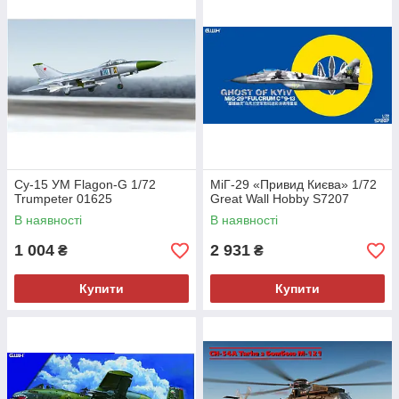
Су-15 УМ Flagon-G 1/72
МіГ-29 «Привид Києва» 1/72
Trumpeter 01625
Great Wall Hobby S7207
В наявності
В наявності
1 004
2 931
₴
₴
Купити
Купити