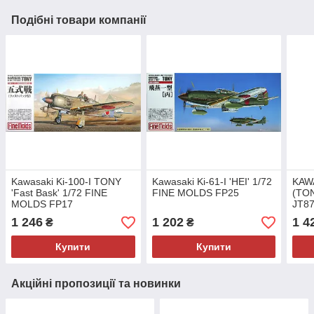
Подібні товари компанії
Kawasaki Ki-100-I TONY
Kawasaki Ki-61-I 'HEI' 1/72
KAWA
'Fast Bask' 1/72 FINE
FINE MOLDS FP25
(TON
MOLDS FP17
JT8
1 246
1 202
1 4
₴
₴
Купити
Купити
Акційні пропозиції та новинки