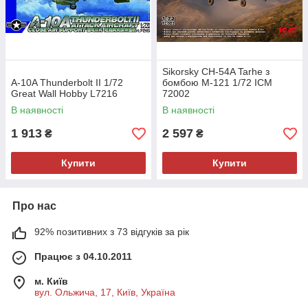
Sikorsky CH-54A Tarhe з
A-10A Thunderbolt II 1/72
бомбою M-121 1/72 ICM
Great Wall Hobby L7216
72002
В наявності
В наявності
1 913
2 597
₴
₴
Купити
Купити
Про нас
92% позитивних з 73 відгуків за рік
Працює з 04.10.2011
м. Київ
вул. Ольжича, 17, Київ, Україна