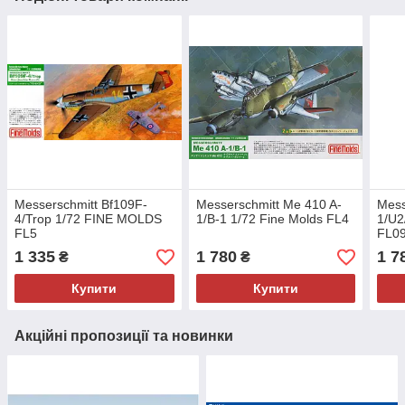
Messerschmitt Bf109F-
Messerschmitt Me 410 A-
Mess
4/Trop 1/72 FINE MOLDS
1/B-1 1/72 Fine Molds FL4
1/U2
FL5
FL0
1 335
1 780
1 7
₴
₴
Купити
Купити
Акційні пропозиції та новинки