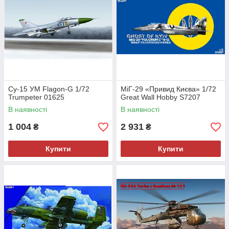
Су-15 УМ Flagon-G 1/72
МіГ-29 «Привид Києва» 1/72
Trumpeter 01625
Great Wall Hobby S7207
В наявності
В наявності
1 004
2 931
₴
₴
Купити
Купити