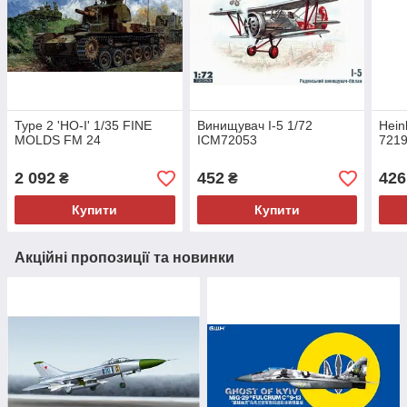
Type 2 'HO-I' 1/35 FINE
Винищувач І-5 1/72
Hein
MOLDS FM 24
ICM72053
721
2 092
452
426
₴
₴
Купити
Купити
Акційні пропозиції та новинки