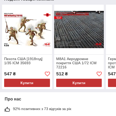
Пехота США [1918год]
M8A1 Аеродромне
Герм
1/35 ICM 35693
покриття США 1/72 ICM
прот
72216
ICM
547
512
547
₴
₴
Купити
Купити
Про нас
92% позитивних з 73 відгуків за рік