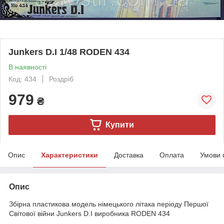
Junkers D.I 1/48 RODEN 434
В наявності
Код: 434
Роздріб
979
₴
Купити
Опис
Характеристики
Доставка
Оплата
Умови 
Опис
Збірна пластикова модель німецького літака періоду Першої
Світової війни Junkers D.I виробника RODEN 434