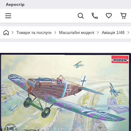
Аеростір
Товари та послуги
Масштабні моделі
Авіація 1/48