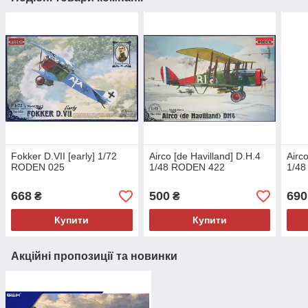
Fokker D.VII [early] 1/72
Airco [de Havilland] D.H.4
Airc
RODEN 025
1/48 RODEN 422
1/4
668
500
690
₴
₴
Купити
Купити
Акційні пропозиції та новинки