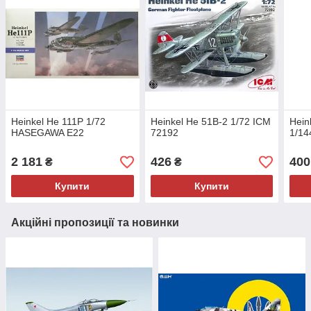
Heinkel He 111P 1/72
Heinkel He 51B-2 1/72 ICM
Hein
HASEGAWA E22
72192
1/14
2 181
426
400
₴
₴
Купити
Купити
Акційні пропозиції та новинки