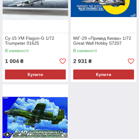
Су-15 УМ Flagon-G 1/72
МіГ-29 «Привид Києва» 1/72
Trumpeter 01625
Great Wall Hobby S7207
В наявності
В наявності
1 004
2 931
₴
₴
Купити
Купити