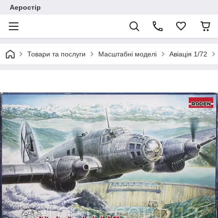
Аеростір
Товари та послуги
Масштабні моделі
Авіація 1/72