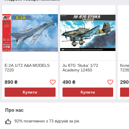
Е-2А 1/72 A&A MODELS
Ju 87G 'Stuka' 1/72
Коле
7220
Academy 12450
723
890
490
290
₴
₴
Купити
Купити
Про нас
92% позитивних з 73 відгуків за рік