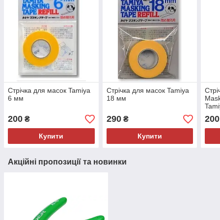
Стрічка для масок Tamiya
Стрічка для масок Tamiya
Стрі
6 мм
18 мм
Mask
Tami
200
290
200
₴
₴
Купити
Купити
Акційні пропозиції та новинки