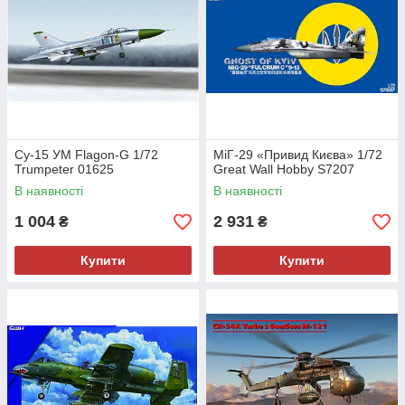
Су-15 УМ Flagon-G 1/72
МіГ-29 «Привид Києва» 1/72
Trumpeter 01625
Great Wall Hobby S7207
В наявності
В наявності
1 004
2 931
₴
₴
Купити
Купити