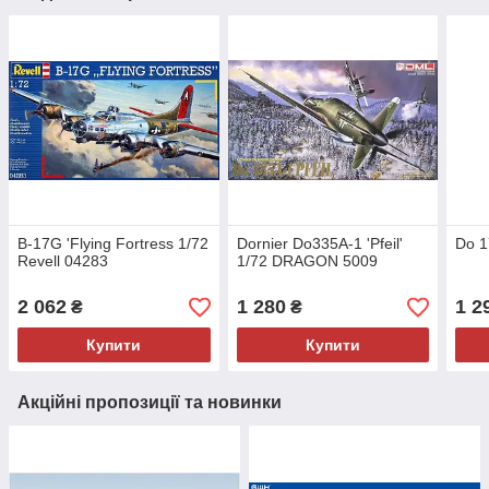
B-17G 'Flying Fortress 1/72
Dornier Do335A-1 'Pfeil'
Do 1
Revell 04283
1/72 DRAGON 5009
2 062
1 280
1 2
₴
₴
Купити
Купити
Акційні пропозиції та новинки