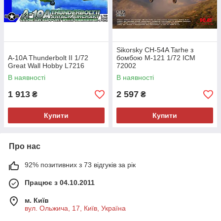
Sikorsky CH-54A Tarhe з
A-10A Thunderbolt II 1/72
бомбою M-121 1/72 ICM
Great Wall Hobby L7216
72002
В наявності
В наявності
1 913
2 597
₴
₴
Купити
Купити
Про нас
92% позитивних з 73 відгуків за рік
Працює з 04.10.2011
м. Київ
вул. Ольжича, 17, Київ, Україна