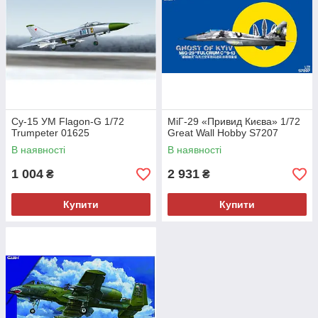
Су-15 УМ Flagon-G 1/72
МіГ-29 «Привид Києва» 1/72
Trumpeter 01625
Great Wall Hobby S7207
В наявності
В наявності
1 004
2 931
₴
₴
Купити
Купити