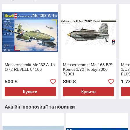
Messerschmitt Me262 A-1a
Messerschmitt Me 163 B/S
Mess
1/72 REVELL 04166
Komet 1/72 Hobby 2000
1/U2
72061
FL0
500
890
1 7
₴
₴
Купити
Купити
Акційні пропозиції та новинки