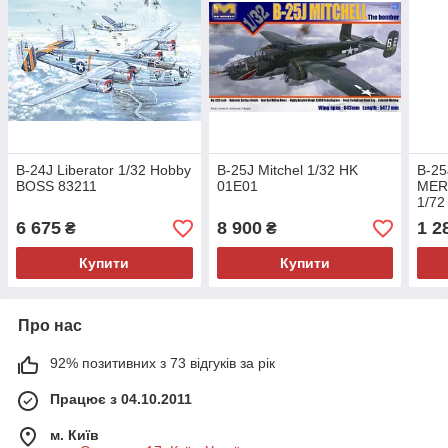
B-24J Liberator 1/32 Hobby
B-25J Mitchel 1/32 HK
B-25
BOSS 83211
01E01
MERC
1/72
6 675
8 900
1 2
₴
₴
Купити
Купити
Про нас
92% позитивних з 73 відгуків за рік
Працює з 04.10.2011
м. Київ