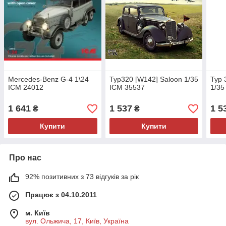
Mercedes-Benz G-4 1\24
Typ320 [W142] Saloon 1/35
Typ 
ICM 24012
ICM 35537
1/35
1 641
1 537
1 5
₴
₴
Купити
Купити
Про нас
92% позитивних з 73 відгуків за рік
Працює з 04.10.2011
м. Київ
вул. Ольжича, 17, Київ, Україна