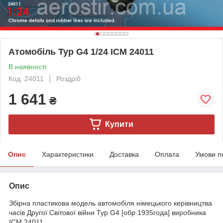
Атомобіль Typ G4 1/24 ICM 24011
В наявності
Код: 24011
Роздріб
1 641
₴
Купити
Опис
Характеристики
Доставка
Оплата
Умови п
Опис
Збірна пластикова модель автомобіля німецького керівництва
часів Другої Світової війни Typ G4 [обр.1935года] виробника
ICM 24011