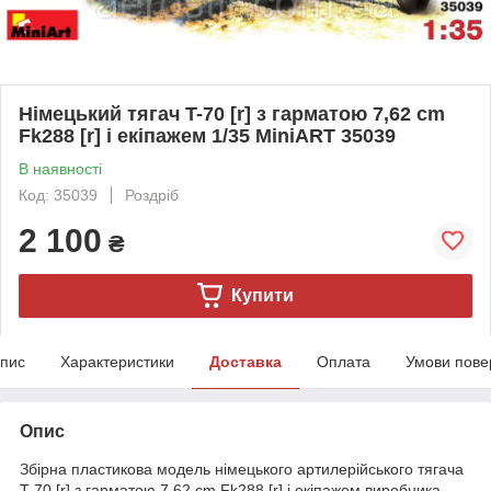
Німецький тягач T-70 [r] з гарматою 7,62 cm
Fk288 [r] і екіпажем 1/35 MiniART 35039
В наявності
Код: 35039
Роздріб
2 100
₴
Купити
пис
Характеристики
Доставка
Оплата
Умови пове
Опис
Збірна пластикова модель німецького артилерійського тягача
T-70 [r] з гарматою 7,62 cm Fk288 [r] і екіпажем виробника