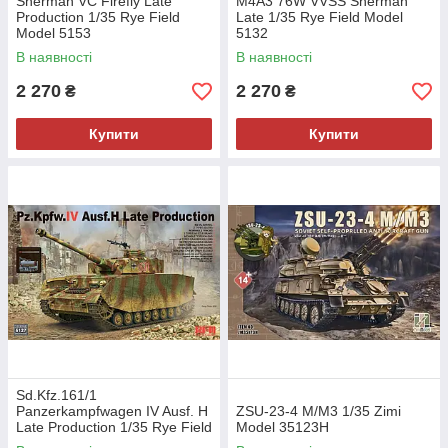
Sherman VC Firefly Late
M4A3 76W VVSS Sherman
Production 1/35 Rye Field
Late 1/35 Rye Field Model
Model 5153
5132
В наявності
В наявності
2 270
2 270
₴
₴
Купити
Купити
Sd.Kfz.161/1
Panzerkampfwagen IV Ausf. H
ZSU-23-4 M/M3 1/35 Zimi
Late Production 1/35 Rye Field
Model 35123H
Model 5127