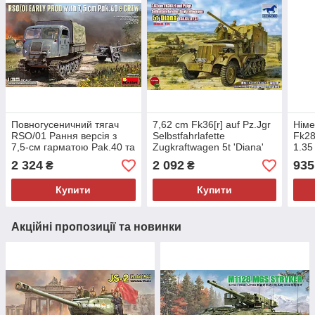
Повногусеничний тягач
7,62 cm Fk36[r] auf Pz.Jgr
Німе
RSO/01 Рання версія з
Selbstfahrlafette
Fk28
7,5-см гарматою Pak.40 та
Zugkraftwagen 5t 'Diana'
1.35
екіпажем 1/35 MiniArt
[Sd.Kfz.6/3]
2 324
2 092
935
₴
₴
35485
Купити
Купити
Акційні пропозиції та новинки