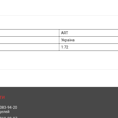
ART
Україна
1:72
 383-94-20
делей