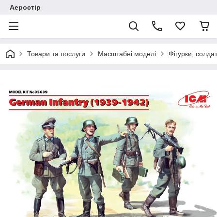
Аеростір
Товари та послуги
Масштабні моделі
Фігурки, солда