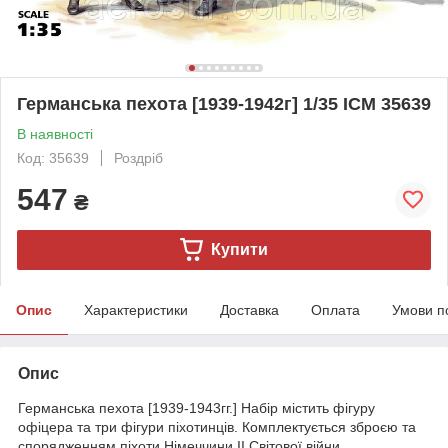
Германська пехота [1939-1942г] 1/35 ICM 35639
В наявності
Код: 35639
Роздріб
547
₴
Купити
Опис
Характеристики
Доставка
Оплата
Умови п
Опис
Германська пехота [1939-1943гг.] Набір містить фігуру
офіцера та три фігури піхотинців. Комплектується зброєю та
спорядженням піхоти Німеччини II Світової війни.