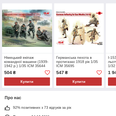
Німецький екіпаж
Германська пехота в
І-15
командної машини (1939-
протигазах 1918 рік 1/35
льот
1942 р.) 1/35 ICM 35644
ICM 35695
1/32
504
547
1 9
₴
₴
Купити
Купити
Про нас
92% позитивних з 73 відгуків за рік