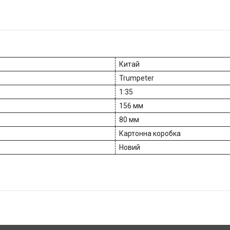
Китай
Trumpeter
1:35
156 мм
80 мм
Картонна коробка
Новий