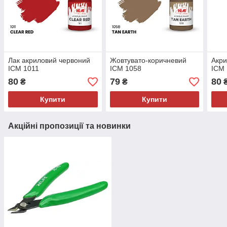
Лак акриловий червоний
Жовтувато-коричневий
Акри
ICM 1011
ICM 1058
ICM
80
79
80
₴
₴
Купити
Купити
Акційні пропозиції та новинки