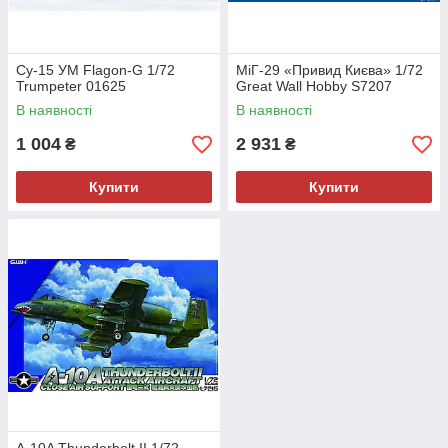
Су-15 УМ Flagon-G 1/72
МіГ-29 «Привид Києва» 1/72
Trumpeter 01625
Great Wall Hobby S7207
В наявності
В наявності
1 004
2 931
₴
₴
Купити
Купити