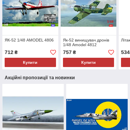
ЯК-52 1/48 AMODEL 4806
Як-52 винищувач дронів
Літа
1/48 Amodel 4812
712
757
534
₴
₴
Купити
Купити
Акційні пропозиції та новинки