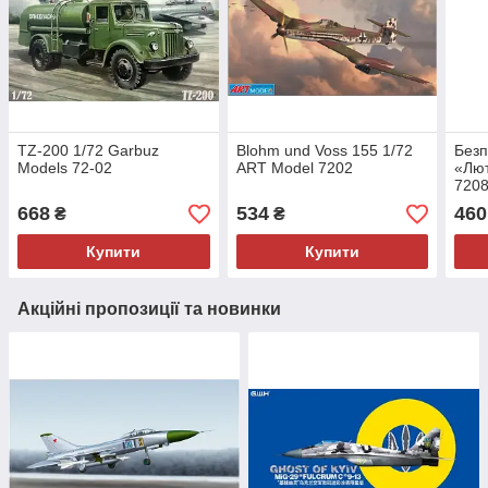
TZ-200 1/72 Garbuz
Blohm und Voss 155 1/72
Безп
Models 72-02
ART Model 7202
«Лют
720
668
534
460
₴
₴
Купити
Купити
Акційні пропозиції та новинки