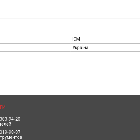
ICM
Україна
 383-94-20
делей
 019-98-87
струментов