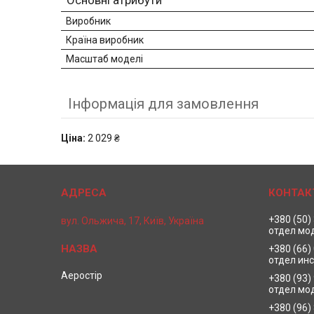
Основні атрибути
Виробник
Країна виробник
Масштаб моделі
Інформація для замовлення
Ціна:
2 029 ₴
+380 (50)
вул. Ольжича, 17, Київ, Україна
отдел мо
+380 (66)
отдел ин
Аеростір
+380 (93)
отдел мо
+380 (96)