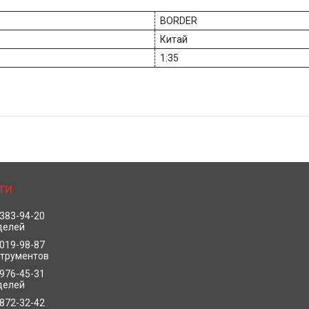
BORDER
Китай
1:35
 383-94-20
делей
 019-98-87
струментов
 976-45-31
делей
 872-32-42