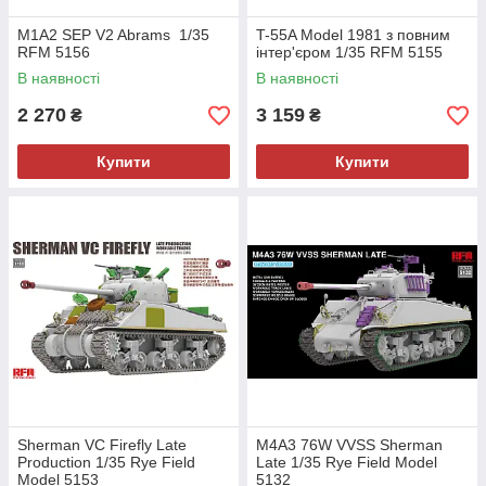
M1A2 SEP V2 Abrams 1/35
T-55A Model 1981 з повним
RFM 5156
інтер'єром 1/35 RFM 5155
В наявності
В наявності
2 270
3 159
₴
₴
Купити
Купити
Sherman VC Firefly Late
M4A3 76W VVSS Sherman
Production 1/35 Rye Field
Late 1/35 Rye Field Model
Model 5153
5132