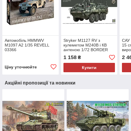
Автомобіль HMMWV
Stryker M1127 RV з
САУ 
M1097 A2 1/35 REVELL
кулеметом M240B і КВ
15 c
03366
антеною 1/72 BORDER
виро
7015
Mode
1 158
2 4
₴
Ціну уточнюйте
Купити
Акційні пропозиції та новинки