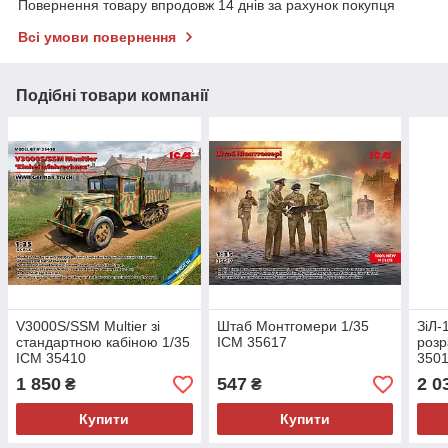
Повернення товару впродовж 14 днів за рахунок покупця
Всі умови повернення
Подібні товари компанії
V3000S/SSM Multier зі
Штаб Монтгомери 1/35
ЗіЛ-
стандартною кабіною 1/35
ICM 35617
розр
ICM 35410
350
1 850
547
2 0
₴
₴
Купити
Купити