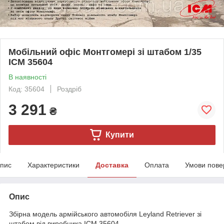
Мобільний офіс Монтгомері зі штабом 1/35
ICM 35604
В наявності
Код: 35604
Роздріб
3 291
₴
Купити
пис
Характеристики
Доставка
Оплата
Умови пове
Опис
Збірна модель армійського автомобіля Leyland Retriever зі
штабом від виробника ICM 35604