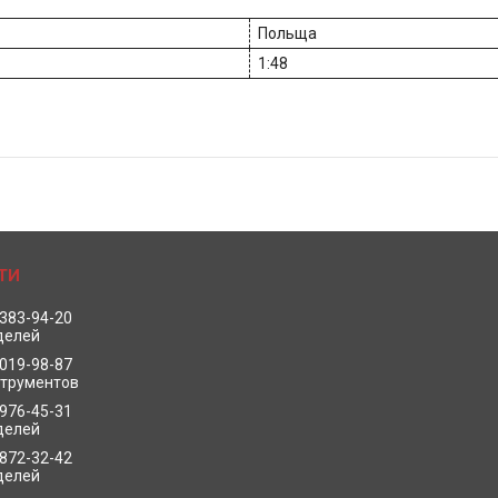
Польща
1:48
 383-94-20
делей
 019-98-87
струментов
 976-45-31
делей
 872-32-42
делей