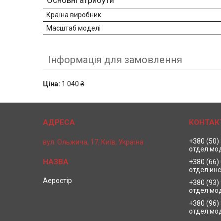
Основні атрибути
Країна виробник
Масштаб моделі
Інформація для замовлення
Ціна:
1 040 ₴
+380 (50)
вул. Ольжича, 17, Київ, Україна
отдел мо
+380 (66)
отдел ин
Аеростір
+380 (93)
отдел мо
+380 (96)
отдел мо