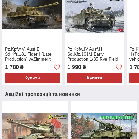
Pz.Kpfw.VI Ausf.E
Pz.Kpfw.IV Ausf.H
Pz.K
Sd.Kfz.181 Tiger I (Late
Sd.Kfz.161/1 Early
II (
Production) w/Zimmerit
Production 1/35 Rye Field
vehi
1/35 Trumpeter 09540
Model 5046
1/35
1 780
1 990
1 7
₴
₴
Купити
Купити
Акційні пропозиції та новинки