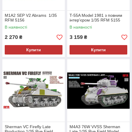
M1A2 SEP V2 Abrams 1/35
T-55A Model 1981 з повним
RFM 5156
інтер'єром 1/35 RFM 5155
В наявності
В наявності
2 270
3 159
₴
₴
Купити
Купити
Sherman VC Firefly Late
M4A3 76W VVSS Sherman
Production 1/35 Rye Field
Late 1/35 Rye Field Model