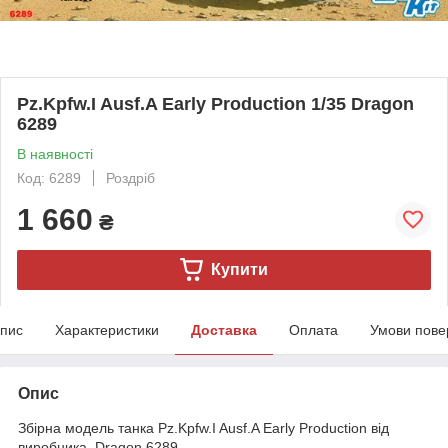
Pz.Kpfw.I Ausf.A Early Production 1/35 Dragon
6289
В наявності
Код: 6289
Роздріб
1 660
₴
Купити
пис
Характеристики
Доставка
Оплата
Умови пове
Опис
Збірна модель танка Pz.Kpfw.I Ausf.A Early Production від
виробника Dragon 6289