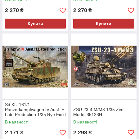
2 270
2 270
₴
₴
Купити
Купити
Sd.Kfz.161/1
Panzerkampfwagen IV Ausf. H
ZSU-23-4 M/M3 1/35 Zimi
Late Production 1/35 Rye Field
Model 35123H
Model 5127
В наявності
В наявності
2 171
2 298
₴
₴