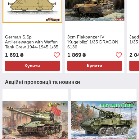
German S.Sp
3cm Flakpanzer IV
Jagd
Artilleriewagen with Waffen
'Kugelblitz' 1/35 DRAGON
1/35
Tank Crew 1944-1945 1/35
6136
Dragon 9120
1 691
1 869
2 0
₴
₴
Купити
Купити
Акційні пропозиції та новинки