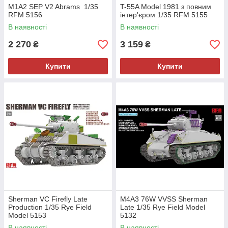
M1A2 SEP V2 Abrams 1/35
T-55A Model 1981 з повним
RFM 5156
інтер'єром 1/35 RFM 5155
В наявності
В наявності
2 270
3 159
₴
₴
Купити
Купити
Sherman VC Firefly Late
M4A3 76W VVSS Sherman
Production 1/35 Rye Field
Late 1/35 Rye Field Model
Model 5153
5132
В наявності
В наявності