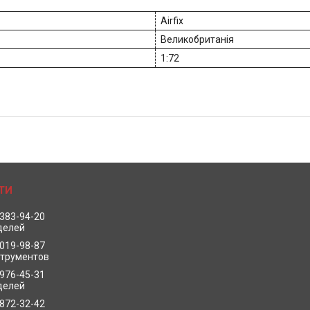
Airfix
Великобританія
1:72
 383-94-20
делей
 019-98-87
струментов
 976-45-31
делей
 872-32-42