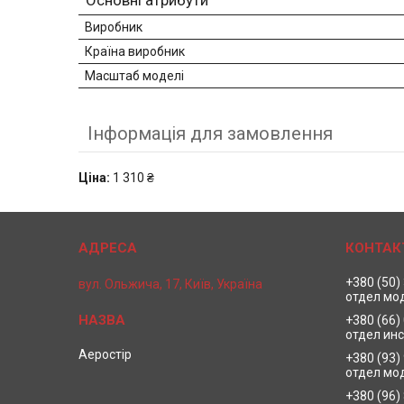
Основні атрибути
Виробник
Країна виробник
Масштаб моделі
Інформація для замовлення
Ціна:
1 310 ₴
+380 (50)
вул. Ольжича, 17, Київ, Україна
отдел мо
+380 (66)
отдел ин
Аеростір
+380 (93)
отдел мо
+380 (96)