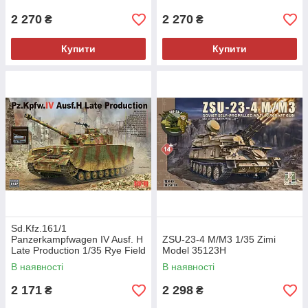
2 270
2 270
₴
₴
Купити
Купити
Sd.Kfz.161/1
Panzerkampfwagen IV Ausf. H
ZSU-23-4 M/M3 1/35 Zimi
Late Production 1/35 Rye Field
Model 35123H
Model 5127
В наявності
В наявності
2 171
2 298
₴
₴