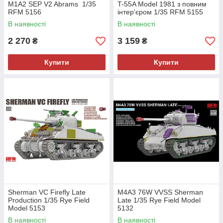
M1A2 SEP V2 Abrams 1/35
T-55A Model 1981 з повним
RFM 5156
інтер'єром 1/35 RFM 5155
В наявності
В наявності
2 270
3 159
₴
₴
Купити
Купити
Sherman VC Firefly Late
M4A3 76W VVSS Sherman
Production 1/35 Rye Field
Late 1/35 Rye Field Model
Model 5153
5132
В наявності
В наявності