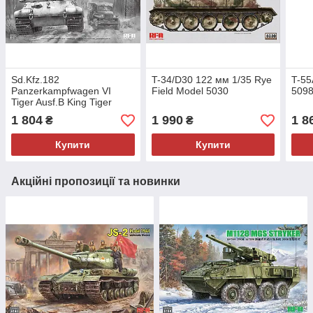
Sd.Kfz.182
T-34/D30 122 мм 1/35 Rye
T-55
Panzerkampfwagen VI
Field Model 5030
509
Tiger Ausf.B King Tiger
ARDENNES 1944 1/35 Rye
1 804
1 990
1 8
₴
₴
Field Model 5137
Купити
Купити
Акційні пропозиції та новинки