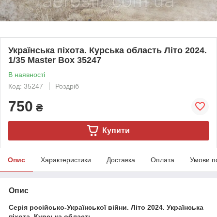
Українська піхота. Курська область Літо 2024.
1/35 Master Box 35247
В наявності
Код: 35247
Роздріб
750
₴
Купити
Опис
Характеристики
Доставка
Оплата
Умови п
Опис
Серія російсько-Української війни. Літо 2024. Українська
піхота. Курська область