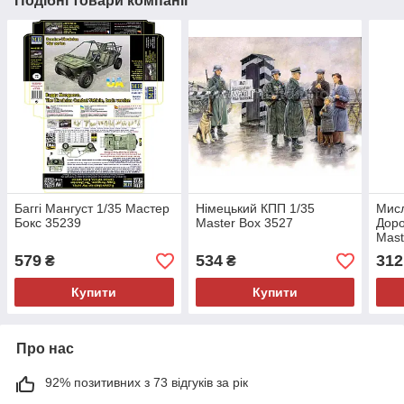
Подібні товари компанії
Баггі Мангуст 1/35 Мастер
Німецький КПП 1/35
Мисл
Бокс 35239
Master Box 3527
Доро
Mast
579
534
312
₴
₴
Купити
Купити
Про нас
92% позитивних з 73 відгуків за рік