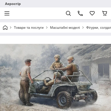
Аеростір
Товари та послуги
Масштабні моделі
Фігурки, солда