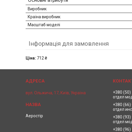
Основні атрибути
Виробник
Країна виробник
Масштаб моделі
Інформація для замовлення
Ціна:
712 ₴
+380 (50)
вул. Ольжича, 17, Київ, Україна
отдел мо
+380 (66)
отдел ин
Аеростір
+380 (93)
отдел мо
+380 (96)