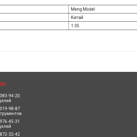
Meng Model
Китай
1:35
 383-94-20
делей
 019-98-87
струментов
 976-45-31
делей
 872-32-42