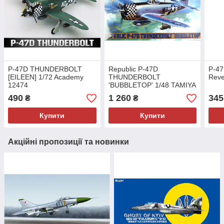
P-47D THUNDERBOLT
Republic P-47D
P-47
[EILEEN] 1/72 Academy
THUNDERBOLT
Reve
12474
'BUBBLETOP' 1/48 TAMIYA
61090
490
1 260
345
₴
₴
Купити
Купити
Акційні пропозиції та новинки