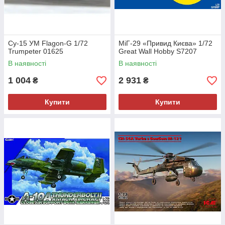
Су-15 УМ Flagon-G 1/72
МіГ-29 «Привид Києва» 1/72
Trumpeter 01625
Great Wall Hobby S7207
В наявності
В наявності
1 004
2 931
₴
₴
Купити
Купити