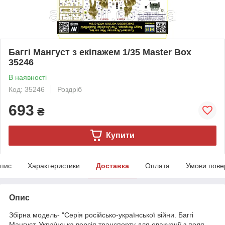
Баггі Мангуст з екіпажем 1/35 Master Box
35246
В наявності
Код: 35246
Роздріб
693
₴
Купити
пис
Характеристики
Доставка
Оплата
Умови пове
Опис
Збірна модель- "Серія російсько-української війни. Баггі
Мангуст. Українська версія транспорту для евакуації з поля