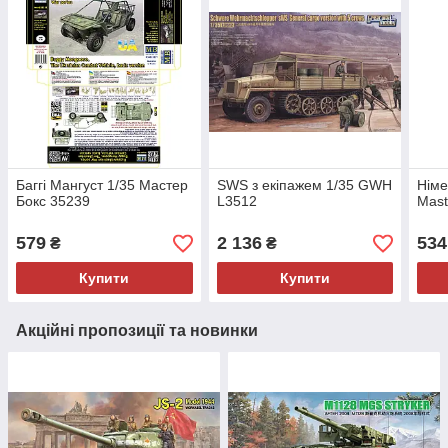
Баггі Мангуст 1/35 Мастер
SWS з екіпажем 1/35 GWH
Німе
Бокс 35239
L3512
Mast
579
2 136
534
₴
₴
Купити
Купити
Акційні пропозиції та новинки