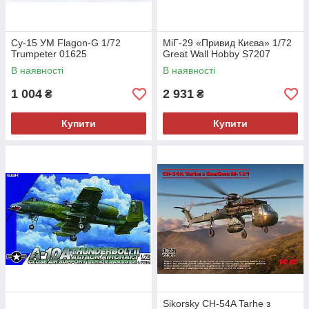
Су-15 УМ Flagon-G 1/72
МіГ-29 «Привид Києва» 1/72
Trumpeter 01625
Great Wall Hobby S7207
В наявності
В наявності
1 004
2 931
₴
₴
Купити
Купити
Sikorsky CH-54A Tarhe з