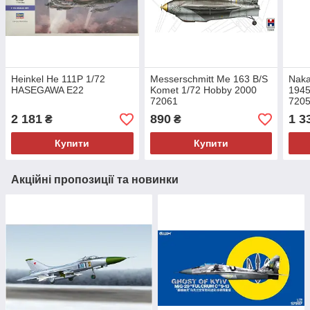
Heinkel He 111P 1/72
Messerschmitt Me 163 B/S
Naka
HASEGAWA E22
Komet 1/72 Hobby 2000
1945
72061
720
2 181
890
1 3
₴
₴
Купити
Купити
Акційні пропозиції та новинки