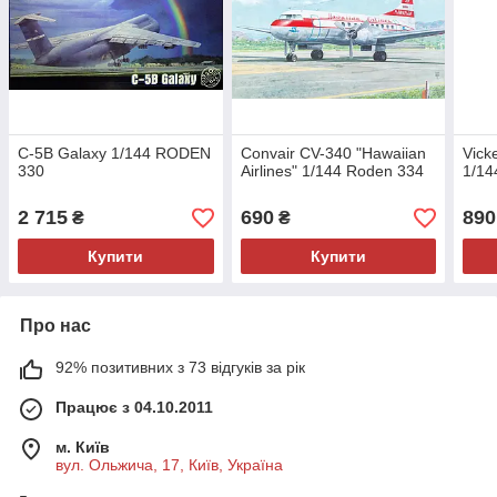
C-5B Galaxy 1/144 RODEN
Convair CV-340 "Hawaiian
Vick
330
Airlines" 1/144 Roden 334
1/1
2 715
690
890
₴
₴
Купити
Купити
Про нас
92% позитивних з 73 відгуків за рік
Працює з 04.10.2011
м. Київ
вул. Ольжича, 17, Київ, Україна