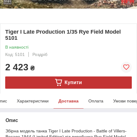
Tiger I Late Production 1/35 Rye Field Model
5101
В наявності
Код: 5101
Роздріб
2 423
₴
Купити
пис
Характеристики
Доставка
Оплата
Умови пове
Опис
Збірна модель танка Tiger I Late Production - Battle of Villers-
Bocage 1944 (Limited Edition) від виробника Rye Field Model