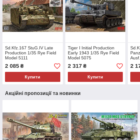
Sd.Kfz.167 StuG.IV Late
Tiger I Initial Production
Sd.K
Production 1/35 Rye Field
Early 1943 1/35 Rye Field
Panz
Model 5111
Model 5075
Ausf
1/35
2 085
2 317
2 1
₴
₴
Купити
Купити
Акційні пропозиції та новинки