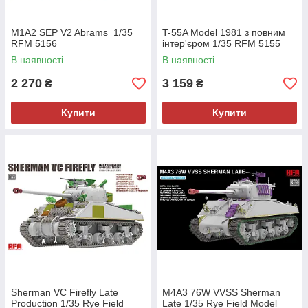
M1A2 SEP V2 Abrams 1/35
T-55A Model 1981 з повним
RFM 5156
інтер'єром 1/35 RFM 5155
В наявності
В наявності
2 270
3 159
₴
₴
Купити
Купити
Sherman VC Firefly Late
M4A3 76W VVSS Sherman
Production 1/35 Rye Field
Late 1/35 Rye Field Model