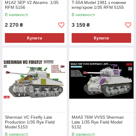
M1A2 SEP V2 Abrams 1/35
T-55A Model 1981 з повним
RFM 5156
інтер'єром 1/35 RFM 5155
В наявності
В наявності
2 270
3 159
₴
₴
Купити
Купити
Sherman VC Firefly Late
M4A3 76W VVSS Sherman
Production 1/35 Rye Field
Late 1/35 Rye Field Model
Model 5153
5132
В наявності
В наявності