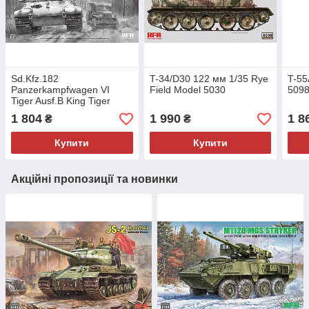
Sd.Kfz.182
T-34/D30 122 мм 1/35 Rye
T-55
Panzerkampfwagen VI
Field Model 5030
509
Tiger Ausf.B King Tiger
ARDENNES 1944 1/35 Rye
1 804
1 990
1 8
₴
₴
Field Model 5137
Купити
Купити
Акційні пропозиції та новинки