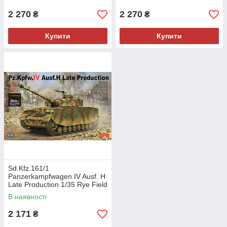
2 270
2 270
₴
₴
Купити
Купити
Sd.Kfz.161/1
Panzerkampfwagen IV Ausf. H
Late Production 1/35 Rye Field
Model 5127
В наявності
2 171
₴